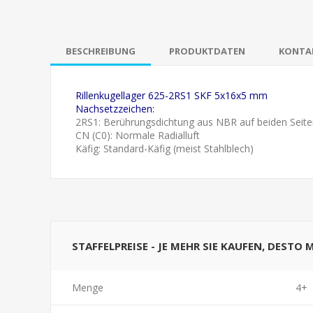
BESCHREIBUNG
PRODUKTDATEN
KONTAK
Rillenkugellager 625-2RS1 SKF 5x16x5 mm
Nachsetzzeichen:
2RS1: Berührungsdichtung aus NBR auf beiden Seite
CN (C0): Normale Radialluft
Käfig: Standard-Käfig (meist Stahlblech)
STAFFELPREISE - JE MEHR SIE KAUFEN, DESTO 
Menge
4+