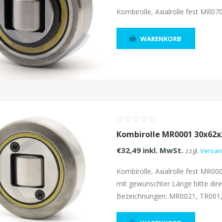
Kombirolle, Axialrolle fest MR
WARENKORB
Kombirolle MR0001 30x62
€32,49 inkl. MwSt.
zzgl.
Versa
Kombirolle, Axialrolle fest MR00
mit gewünschter Länge bitte dire
Bezeichnungen: MR0021, TR001,