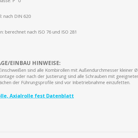
lasse: P "0"
el: nach DIN 620
n: berechnet nach ISO 76 und ISO 281
E/EINBAU HINWEISE:
inschweißen sind alle Kombirollen mit Außendurchmesser kleiner Ø
ontage oder nach der Justierung sind alle Schrauben mit geeignetem
lächen der Führungsprofile sind vor Inbetriebnahme einzufetten.
le, Axialrolle fest Datenblatt