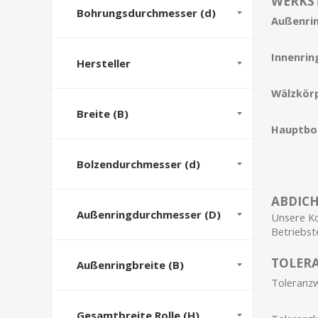
WERKST
Bohrungsdurchmesser (d)
Außenrin
Innenrin
Hersteller
Wälzkör
Breite (B)
Hauptbo
Bolzendurchmesser (d)
ABDIC
Außenringdurchmesser (D)
Unsere Ko
Betriebst
TOLERA
Außenringbreite (B)
Toleranzw
Gesamtbreite Rolle (H)