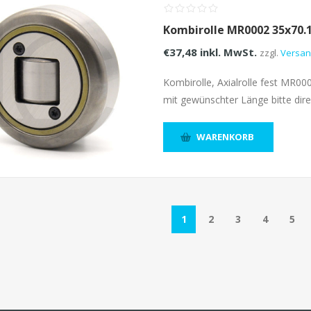
Kombirolle MR0002 35x70
€37,48 inkl. MwSt.
zzgl.
Versa
Kombirolle, Axialrolle fest MR00
mit gewünschter Länge bitte dire
WARENKORB
1
2
3
4
5