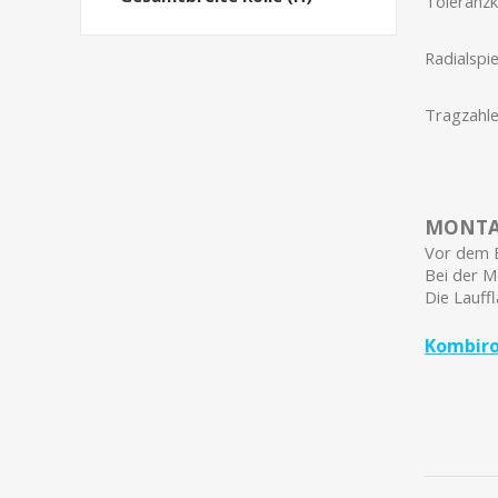
Toleranzk
Radialspi
Tragzahle
MONTAG
Vor dem E
Bei der M
Die Lauff
Kombirol