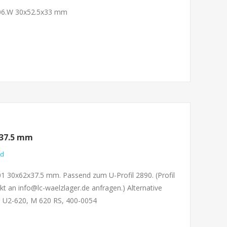
0706.W 30x52.5x33 mm
x37.5 mm
nd
01 30x62x37.5 mm. Passend zum U-Profil 2890. (Profil
kt an info@lc-waelzlager.de anfragen.) Alternative
 U2-620, M 620 RS, 400-0054