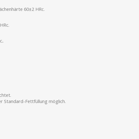
ächenhärte 60±2 HRc.
 HRc.
c
.
chtet.
r Standard-Fettfüllung möglich.