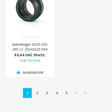
Gelenklager GE25-DO-
2RS LC 25x42x20 mm
€4,64 inkl. MwSt.
zzgl.
Versand
WARENKORB
1
2
3
4
5