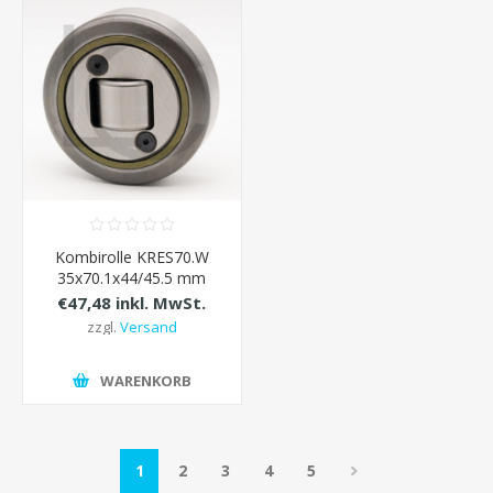
Kombirolle KRES70.W
35x70.1x44/45.5 mm
€47,48 inkl. MwSt.
zzgl.
Versand
WARENKORB
1
2
3
4
5