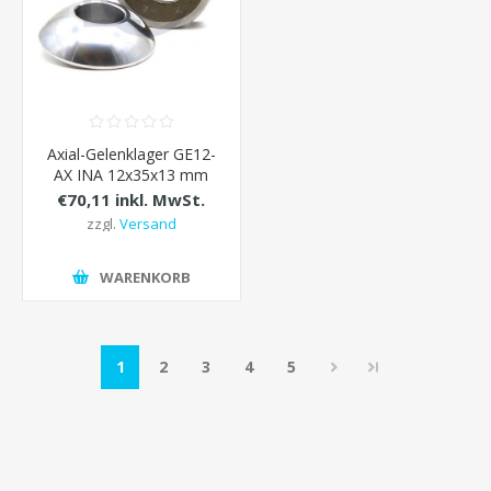
Axial-Gelenklager GE12-
AX INA 12x35x13 mm
€70,11 inkl. MwSt.
zzgl.
Versand
WARENKORB
1
2
3
4
5