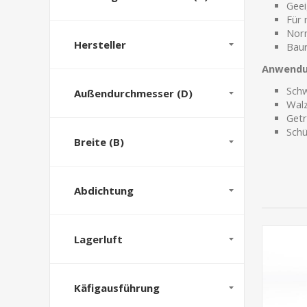
Geei
Für 
Norm
Hersteller
Baur
Anwendun
Schw
Außendurchmesser (D)
Wal
Getr
Schü
Breite (B)
Abdichtung
Lagerluft
Käfigausführung