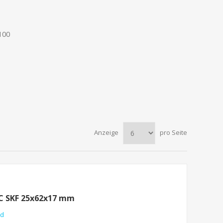
100
Anzeige
pro Seite
CC SKF 25x62x17 mm
nd