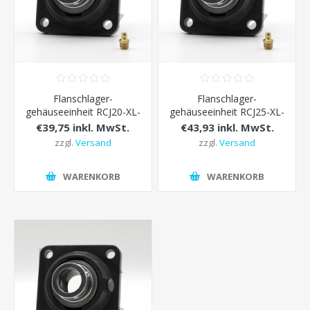
Flanschlager-
Flanschlager-
gehäuseeinheit RCJ20-XL-
gehäuseeinheit RCJ25-XL-
N INA d=20 mm
N INA d=25 mm
€39,75 inkl. MwSt.
€43,93 inkl. MwSt.
zzgl.
Versand
zzgl.
Versand
WARENKORB
WARENKORB