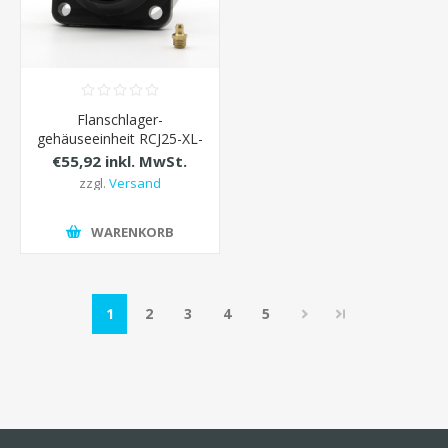
Flanschlager-
gehäuseeinheit RCJ25-XL-
N-FA125 INA d= 25 mm
€55,92 inkl. MwSt.
zzgl.
Versand
WARENKORB
1
2
3
4
5