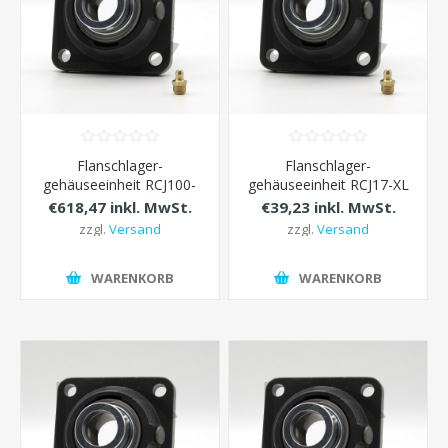
Flanschlager-
Flanschlager-
gehäuseeinheit RCJ100-
gehäuseeinheit RCJ17-XL
XL INA d= 100 mm
INA d=17 mm
€618,47 inkl. MwSt.
€39,23 inkl. MwSt.
zzgl.
Versand
zzgl.
Versand
WARENKORB
WARENKORB