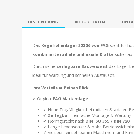
BESCHREIBUNG
PRODUKTDATEN
KONTAK
Das
Kegelrollenlager 32306 von
FAG
steht für höc
kombinierte radiale und axiale Kräfte
sicher a
Durch seine
zerlegbare Bauweise
ist das Lager b
ideal für Wartung und schnellen Austausch.
Ihre Vorteile auf einen Blick
✔ Original
FAG Markenlager
✔ Hohe Tragfähigkeit bei radialen & axialen B
✔
Zerlegbar
– einfache Montage & Wartung
✔ Normgerecht nach
DIN ISO 355 / DIN 720
✔ Lange Lebensdauer & hohe Betriebssicherhe
✔ Vielseitig einsetzbar im Maschinen- und Fah