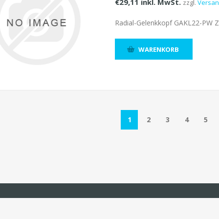
€29,11 inkl. MwSt.
zzgl.
Versa
Radial-Gelenkkopf GAKL22-PW 
WARENKORB
1
2
3
4
5