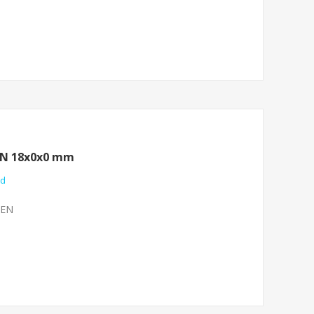
EN 18x0x0 mm
nd
ZEN