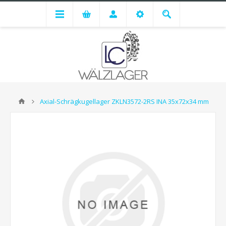
Axial-Schrägkugellager ZKLN3572-2RS INA 35x72x34 mm